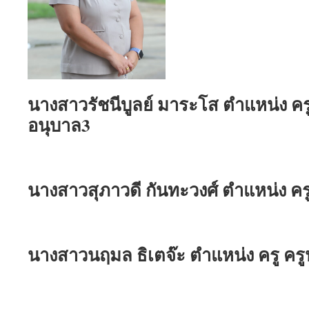
นางสาวรัชนีบูลย์ มาระโส ตำแหน่ง ครู
อนุบาล3
นางสาวสุภาวดี กันทะวงศ์ ตำแหน่ง ครู
นางสาวนฤมล ธิเตจ๊ะ ตำแหน่ง ครู ครู