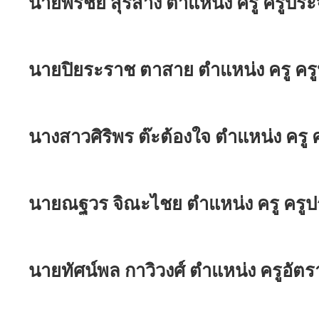
นายพรชัย สุริสาง ตำแหน่ง ครู ครูประ
นายปิยระราช ตาสาย ตำแหน่ง ครู ครู
นางสาวศิริพร ต๊ะต้องใจ ตำแหน่ง ครู 
นายณฐวร จิณะไชย ตำแหน่ง ครู ครูปร
นายทัศน์พล กาวิวงศ์ ตำแหน่ง ครูอัตร