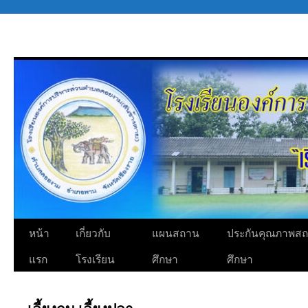
ข้าม
ไป
ยัง
เนื้อหา
หน้า
เกี่ยวกับ
แผนสถาน
ประกันคุณภาพส
แรก
โรงเรียน
ศึกษา
ศึกษา