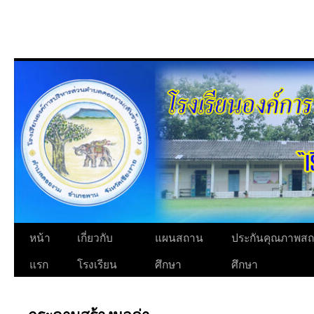
ข้าม
ไป
ยัง
เนื้อหา
หน้า
เกี่ยวกับ
แผนสถาน
ประกันคุณภาพส
แรก
โรงเรียน
ศึกษา
ศึกษา